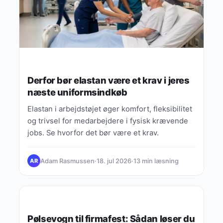
Derfor bør elastan være et krav i jeres
næste uniformsindkøb
Elastan i arbejdstøjet øger komfort, fleksibilitet
og trivsel for medarbejdere i fysisk krævende
jobs. Se hvorfor det bør være et krav.
Adam Rasmussen
·
18. jul 2026
·
13 min læsning
AR
GUIDES, TIPS & VIDEN
Pølsevogn til firmafest: Sådan løser du