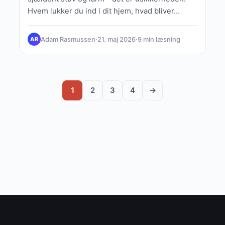
Hvem lukker du ind i dit hjem, hvad bliver…
Adam Rasmussen
·
21. maj 2026
·
9 min læsning
AR
1
2
3
4
→