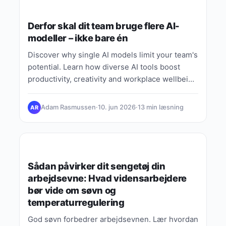
GUIDES, TIPS & VIDEN
Derfor skal dit team bruge flere AI-
modeller – ikke bare én
Discover why single AI models limit your team's
potential. Learn how diverse AI tools boost
productivity, creativity and workplace wellbeing
in 2026.
Adam Rasmussen
·
10. jun 2026
·
13 min læsning
AR
GUIDES, TIPS & VIDEN
Sådan påvirker dit sengetøj din
arbejdsevne: Hvad vidensarbejdere
bør vide om søvn og
temperaturregulering
God søvn forbedrer arbejdsevnen. Lær hvordan