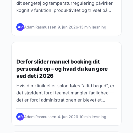
dit sengetøj og temperaturregulering påvirker
kognitiv funktion, produktivitet og trivsel på
arbejdspladsen.
Adam Rasmussen
·
9. jun 2026
·
13 min læsning
AR
GUIDES, TIPS & VIDEN
Derfor slider manuel booking dit
personale op – og hvad du kan gøre
ved det i 2026
Hvis din klinik eller salon føles “altid bagud”, er
det sjældent fordi teamet mangler faglighed —
det er fordi administrationen er blevet et
ekstra…
Adam Rasmussen
·
4. jun 2026
·
10 min læsning
AR