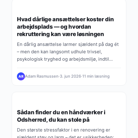
GUIDES, TIPS & VIDEN
Hvad dårlige ansættelser koster din
arbejdsplads — og hvordan
rekruttering kan være løsningen
En dårlig ansættelse larmer sjældent på dag ét
– men den kan langsomt udhule trivsel,
psykologisk tryghed og arbejdsmiljø, indtil
teamet begynder at miste…
Adam Rasmussen
·
3. jun 2026
·
11 min læsning
AR
GUIDES, TIPS & VIDEN
Sådan finder du en håndværker i
Odsherred, du kan stole på
Den største stressfaktor i en renovering er
sjældent støv og larm – det er usikkerheden: