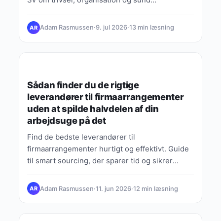
arbejdskultur under flytning.
Adam Rasmussen
·
9. jul 2026
·
13 min læsning
AR
GUIDES, TIPS & VIDEN
Sådan finder du de rigtige
leverandører til firmaarrangementer
uden at spilde halvdelen af din
arbejdsuge på det
Find de bedste leverandører til
firmaarrangementer hurtigt og effektivt. Guide
til smart sourcing, der sparer tid og sikrer
kvalitet til dit næste event.
Adam Rasmussen
·
11. jun 2026
·
12 min læsning
AR