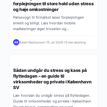
forplejningen til store hold uden stress
og høje omkostninger
Pølsevogn til firmafest løser forplejningen
enkelt og billigt. Læs hvordan mobile
madløsninger øger trivselen og
medarbejdertilfredshed uden stress.
Adam Rasmussen
·
15. jul 2026
·
13 min læsning
AR
GUIDES, TIPS & VIDEN
Sådan undgår du stress og kaos på
flyttedagen – en guide til
virksomheder og private i København
SV
Lær hvordan du undgår stress på flyttedagen.
Guide til virksomheder og private i København
SV om trivsel, organisation og sund