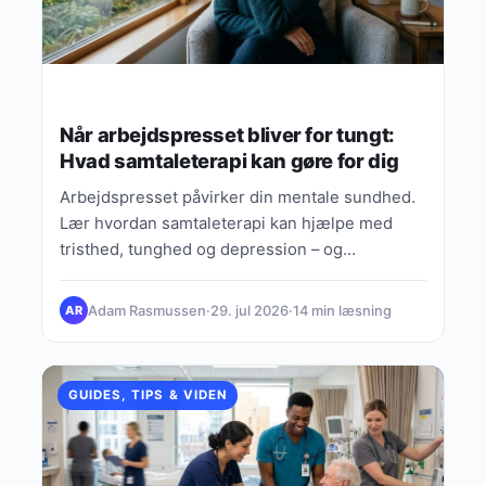
Når arbejdspresset bliver for tungt:
Hvad samtaleterapi kan gøre for dig
Arbejdspresset påvirker din mentale sundhed.
Lær hvordan samtaleterapi kan hjælpe med
tristhed, tunghed og depression – og
genoprette balancen.
Adam Rasmussen
·
29. jul 2026
·
14 min læsning
AR
GUIDES, TIPS & VIDEN