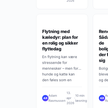
arbejdsmiljøsignal, der
2026
rammer…
GUIDES, TIPS & VIDEN
GUIDE
Flytning med
Reno
kæledyr: plan for
Såd
en rolig og sikker
de
flyttedag
boli
der 
En flytning kan være
sig
stressende for
mennesker – men for
Bolig
hunde og katte kan
bleve
den føles som en
og de
pludselig “territorie-
renov
krise”, hvor lugte,
“plej
13.
Adam
10 min
A
rutiner og…
ikke 
·
apr
·
AR
AR
Rasmussen
læsning
R
2026
dem, 