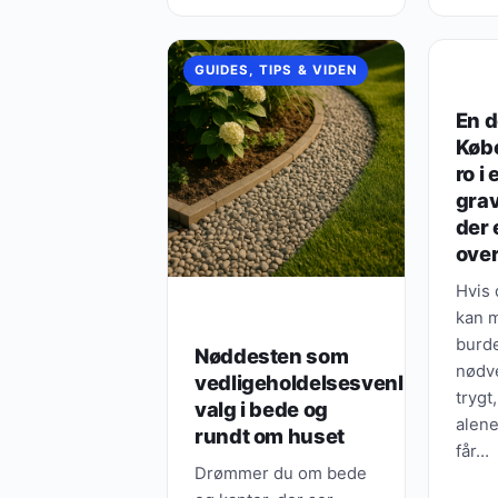
mest
GUIDES, TIPS & VIDEN
GUIDE
En d
Køb
ro i 
grav
der 
ove
Hvis 
kan m
burde
Nøddesten som
nødve
vedligeholdelsesvenligt
trygt,
valg i bede og
alene
rundt om huset
får…
Drømmer du om bede