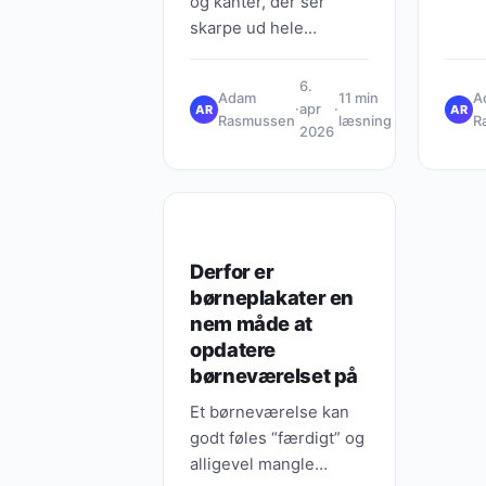
og kanter, der ser
skarpe ud hele
sæsonen – uden at du
bruger weekender på
6.
Adam
11 min
A
at luge? I denne
·
apr
·
AR
AR
Rasmussen
læsning
R
artikel…
2026
GUIDES, TIPS & VIDEN
Derfor er
børneplakater en
nem måde at
opdatere
børneværelset på
Et børneværelse kan
godt føles “færdigt” og
alligevel mangle