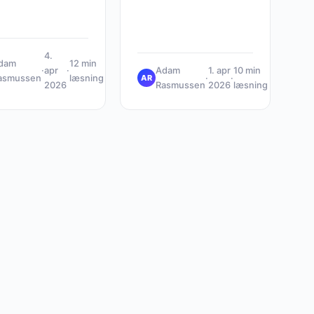
4.
dam
12 min
·
apr
·
Adam
1. apr
10 min
asmussen
læsning
·
·
AR
2026
Rasmussen
2026
læsning