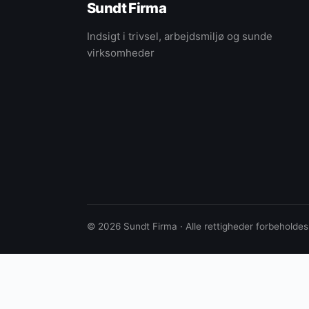
Sundt Firma
Indsigt i trivsel, arbejdsmiljø og sunde
virksomheder
© 2026 Sundt Firma · Alle rettigheder forbeholdes