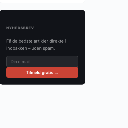
NYHEDSBREV
Få de bedste artikler direkte i
indbakken – uden spam.
Tilmeld gratis →