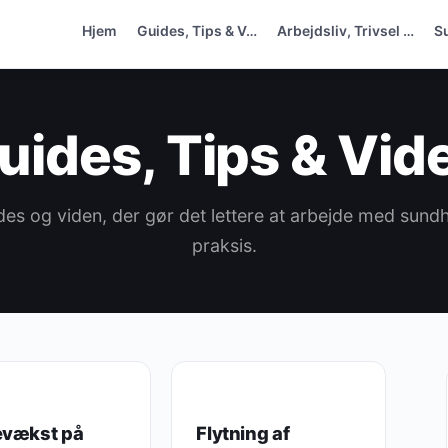
Hjem
Guides, Tips & V…
Arbejdsliv, Trivsel …
S
uides, Tips & Vid
des og viden, der gør det lettere at arbejde med sundh
praksis.
S, TIPS & VIDEN
GUIDES, TIPS & VIDEN
evækst på
Flytning af