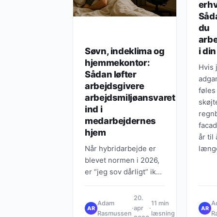
erh
Såd
du
arbe
Søvn, indeklima og
i di
hjemmekontor:
Hvis 
Sådan løfter
adgan
arbejdsgivere
føles
arbejdsmiljøansvaret
skøjt
ind i
regnb
medarbejdernes
facad
hjem
år til
Når hybridarbejde er
læng
blevet normen i 2026,
er “jeg sov dårligt” ikke
længere en privat
undskyldning – det er
20.
Adam
11 min
A
et målbart
·
apr
·
AR
AR
Rasmussen
læsning
R