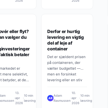
2026
2026
S, TIPS & VIDEN
GUIDES, TIPS & VIDEN
vér eller flyt?
Derfor er hurtig
an vælger du
levering en vigtig
del af leje af
ginvesteringer
container
faktisk betaler
Det er sjældent prisen
på containeren, der
markedet er
vælter budgettet —
t mere selektivt,
men en forsinket
t betyder, at de
levering eller en stiv
eringer, der
afhentningsaftale kan
er” at imponere,
vælte hele tidsplanen.
13.
10.
dam
10 min
Adam
10 min
nødvendigvis er
I denne…
·
apr
·
·
apr
·
AR
asmussen
læsning
Rasmussen
læsning
der flytter prisen
2026
2026