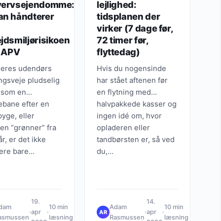
vervsejendomme:
lejlighed:
an håndterer
tidsplanen der
virker (7 dage før,
jdsmiljørisikoen
72 timer før,
n APV
flyttedag)
jeres udendørs
Hvis du nogensinde
gsveje pludselig
har stået aftenen før
 som en
en flytning med
ebane efter en
halvpakkede kasser og
yge, eller
ingen idé om, hvor
en “grønner” fra
opladeren eller
 år, er det ikke
tandbørsten er, så ved
ere bare…
du,…
19.
14.
dam
10 min
Adam
10 min
·
apr
·
·
apr
·
AR
asmussen
læsning
Rasmussen
læsning