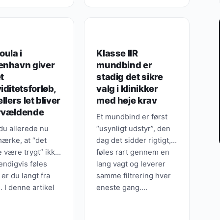
 længere.…
S, TIPS & VIDEN
GUIDES, TIPS & VIDEN
oula i
Klasse IIR
enhavn giver
mundbind er
et
stadig det sikre
iditetsforløb,
valg i klinikker
ellers let bliver
med høje krav
rvældende
Et mundbind er først
du allerede nu
“usynligt udstyr”, den
ærke, at “det
dag det sidder rigtigt,
 være trygt” ikke
føles rart gennem en
ndigvis føles
lang vagt og leverer
 er du langt fra
samme filtrering hver
. I denne artikel
eneste gang.…