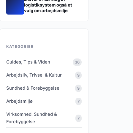
logistiksystem også et
valg om arbejdsmiljø
KATEGORIER
Guides, Tips & Viden
36
Arbejdsliv, Trivsel & Kultur
9
Sundhed & Forebyggelse
9
Arbejdsmiljø
7
Virksomhed, Sundhed &
7
Forebyggelse