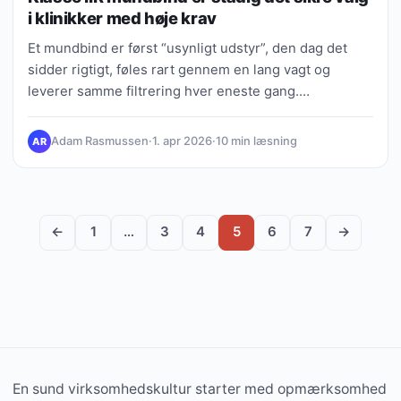
i klinikker med høje krav
Et mundbind er først “usynligt udstyr”, den dag det
sidder rigtigt, føles rart gennem en lang vagt og
leverer samme filtrering hver eneste gang.…
Adam Rasmussen
·
1. apr 2026
·
10 min læsning
AR
←
1
…
3
4
5
6
7
→
En sund virksomhedskultur starter med opmærksomhed