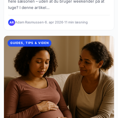
hele sæsonen – uden at du bruger weekender på at
luge? I denne artikel…
Adam Rasmussen
·
6. apr 2026
·
11 min læsning
AR
GUIDES, TIPS & VIDEN