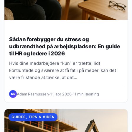
Sådan forebygger du stress og
udbrændthed på arbejdspladsen: En guide
til HR og ledere i 2026
Hvis dine medarbejdere “kun” er trætte, lidt
kortluntede og sværere at få fat i på møder, kan det
være fristende at tænke, at det…
Adam Rasmussen
·
11. apr 2026
·
11 min læsning
AR
GUIDES, TIPS & VIDEN