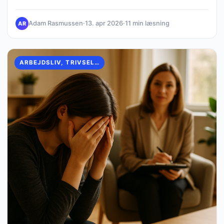
end velmenende ad…
Adam Rasmussen
·
13. apr 2026
·
11 min læsning
AR
ARBEJDSLIV, TRIVSEL & KULTUR