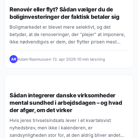
Renovér eller flyt? Sådan vælger du de
boliginvesteringer der faktisk betaler sig
Boligmarkedet er blevet mere selektivt, og det
betyder, at de renoveringer, der “plejer” at imponere,
ikke nødvendigvis er dem, der flytter prisen mest
længere.…
Adam Rasmussen
·
13. apr 2026
·
10 min læsning
AR
SUNDHED & FOREBYGGELSE
Sådan integrerer danske virksomheder
mental sundhed i arbejdsdagen – og hvad
der afgør, om det virker
Hvis jeres trivselsindsats lever i et kvartalsvist
nyhedsbrev, men ikke i kalenderen, er
sandsynligheden stor for, at den aldrig bliver andet