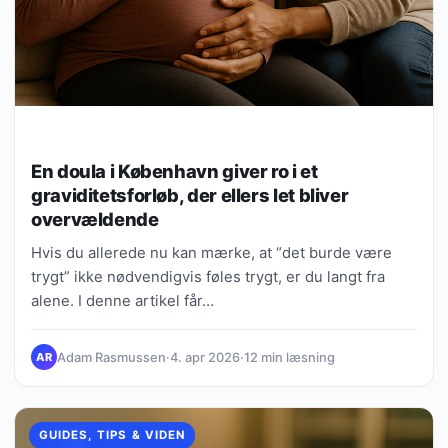
En doula i København giver ro i et
graviditetsforløb, der ellers let bliver
overvældende
Hvis du allerede nu kan mærke, at “det burde være
trygt” ikke nødvendigvis føles trygt, er du langt fra
alene. I denne artikel får…
Adam Rasmussen
·
4. apr 2026
·
12 min læsning
AR
GUIDES, TIPS & VIDEN