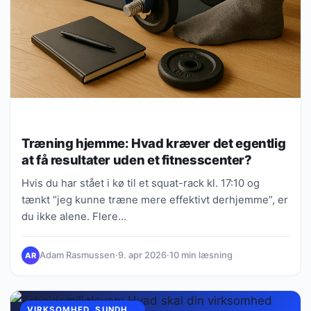
Træning hjemme: Hvad kræver det egentlig
at få resultater uden et fitnesscenter?
Hvis du har stået i kø til et squat-rack kl. 17:10 og
tænkt “jeg kunne træne mere effektivt derhjemme”, er
du ikke alene. Flere…
Adam Rasmussen
·
9. apr 2026
·
10 min læsning
AR
VIRKSOMHED, SUNDHED & FOREBYGGELSE