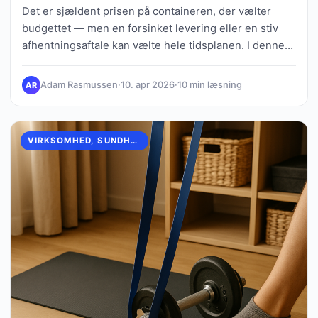
Det er sjældent prisen på containeren, der vælter
budgettet — men en forsinket levering eller en stiv
afhentningsaftale kan vælte hele tidsplanen. I denne…
Adam Rasmussen
·
10. apr 2026
·
10 min læsning
AR
VIRKSOMHED, SUNDHED & FOREBYGGELSE