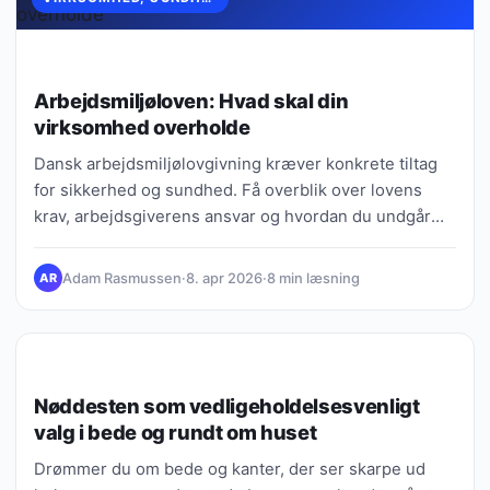
Arbejdsmiljøloven: Hvad skal din
virksomhed overholde
Dansk arbejdsmiljølovgivning kræver konkrete tiltag
for sikkerhed og sundhed. Få overblik over lovens
krav, arbejdsgiverens ansvar og hvordan du undgår
bøder og tilsyn.
Adam Rasmussen
·
8. apr 2026
·
8 min læsning
AR
GUIDES, TIPS & VIDEN
Nøddesten som vedligeholdelsesvenligt
valg i bede og rundt om huset
Drømmer du om bede og kanter, der ser skarpe ud