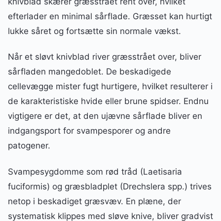
knivblad skærer græsstrået rent over, hvilket
efterlader en minimal sårflade. Græsset kan hurtigt
lukke såret og fortsætte sin normale vækst.
Når et sløvt knivblad river græsstrået over, bliver
sårfladen mangedoblet. De beskadigede
cellevægge mister fugt hurtigere, hvilket resulterer i
de karakteristiske hvide eller brune spidser. Endnu
vigtigere er det, at den ujævne sårflade bliver en
indgangsport for svampesporer og andre
patogener.
Svampesygdomme som rød tråd (Laetisaria
fuciformis) og græsbladplet (Drechslera spp.) trives
netop i beskadiget græsvæv. En plæne, der
systematisk klippes med sløve knive, bliver gradvist