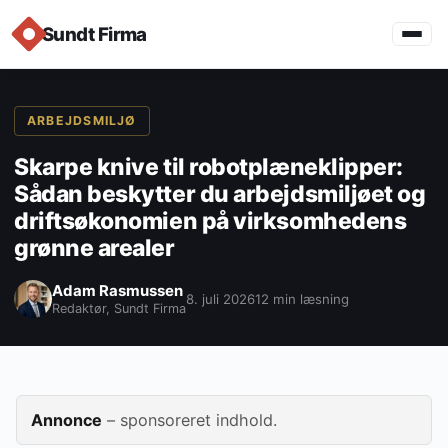
Sundt Firma
ARBEJDSMILJØ
Skarpe knive til robotplæneklipper:
Sådan beskytter du arbejdsmiljøet og
driftsøkonomien på virksomhedens
grønne arealer
Adam Rasmussen
8. juli 2026
12 min læsning
Redaktør, Sundt Firma
Annonce
– sponsoreret indhold.