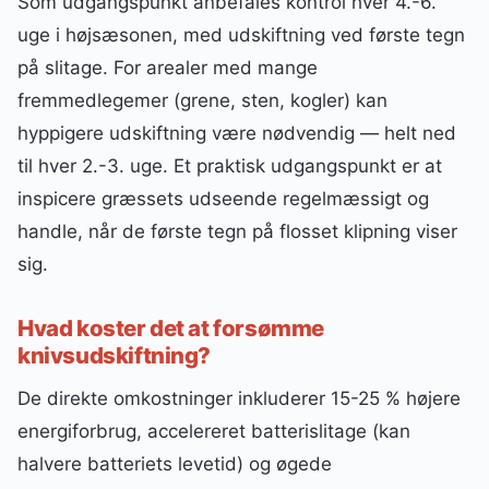
Som udgangspunkt anbefales kontrol hver 4.-6.
uge i højsæsonen, med udskiftning ved første tegn
på slitage. For arealer med mange
fremmedlegemer (grene, sten, kogler) kan
hyppigere udskiftning være nødvendig — helt ned
til hver 2.-3. uge. Et praktisk udgangspunkt er at
inspicere græssets udseende regelmæssigt og
handle, når de første tegn på flosset klipning viser
sig.
Hvad koster det at forsømme
knivsudskiftning?
De direkte omkostninger inkluderer 15-25 % højere
energiforbrug, accelereret batterislitage (kan
halvere batteriets levetid) og øgede