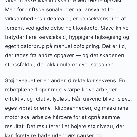
virker måske ikke indlysende ved første øjekast.
Men for driftspersonale, der har ansvaret for
virksomhedens udearealer, er konsekvenserne af
forsømt vedligeholdelse helt konkrete. Sløve knive
betyder flere servicekald, hyppigere fejlsøgning og
øget tidsforbrug på manuel opfølgning. Det er tid,
der tages fra andre opgaver — og det skaber en
stressfaktor, der akkumulerer over sæsonen.
Støjniveauet er en anden direkte konsekvens. En
robotplæneklipper med skarpe knive arbejder
effektivt og relativt lydløst. Når knivene bliver sløve,
øges vibrationerne i klippeenheden, og maskinens
motor skal arbejde hårdere for at opnå samme
resultat. Det resulterer i et højere støjniveau, der
kan forstyrre både udendørs pauser og