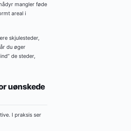
smådyr mangler føde
rmt areal i
ere skjulesteder,
Når du øger
ind” de steder,
for uønskede
ive. I praksis ser