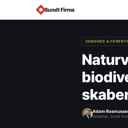
Sundt Firma
SUNDHED & FOREBY
Naturv
biodive
skaber
Adam Rasmusse
Redaktør, Sundt Fir