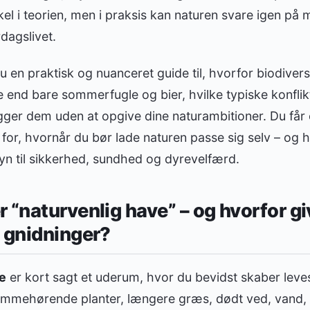
kel i teorien, men i praksis kan naturen svare igen på 
dagslivet.
du en praktisk og nuanceret guide til, hvorfor biodiver
e end bare sommerfugle og bier, hvilke typiske konflik
ger dem uden at opgive dine naturambitioner. Du får 
for, hvornår du bør lade naturen passe sig selv – og h
syn til sikkerhed, sundhed og dyrevelfærd.
 “naturvenlig have” – og hvorfor gi
 gnidninger?
e
er kort sagt et uderum, hvor du bevidst skaber leve
hjemmehørende planter, længere græs, dødt ved, vand,