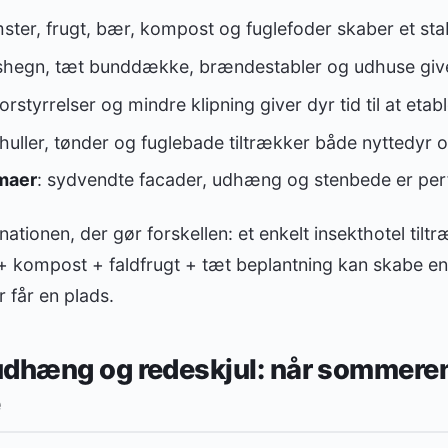
mster, frugt, bær, kompost og fuglefoder skaber et sta
shegn, tæt bunddække, brændestabler og udhuse give
orstyrrelser og mindre klipning giver dyr tid til at etabl
huller, tønder og fuglebade tiltrækker både nyttedyr o
maer
: sydvendte facader, udhæng og stenbede er perf
tionen, der gør forskellen: et enkelt insekthotel tiltr
 + kompost + faldfrugt + tæt beplantning kan skabe e
 får en plads.
udhæng og redeskjul: når sommeren
e