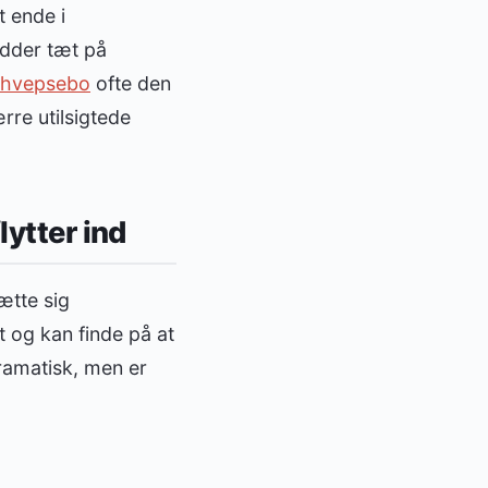
t ende i
idder tæt på
f hvepsebo
ofte den
rre utilsigtede
lytter ind
ætte sig
t og kan finde på at
ramatisk, men er