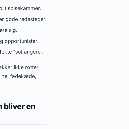
bilt spisekammer.
r gode redesteder.
ere sig.
g opportunister.
ekte “solfangere”.
ækker ikke rotter,
n hel fødekæde,
 bliver en