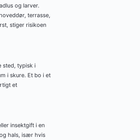
dlus og larver.
hoveddør, terrasse,
t, stiger risikoen
sted, typisk i
m i skure. Et bo i et
tigt et
er insektgift i en
og hals, især hvis