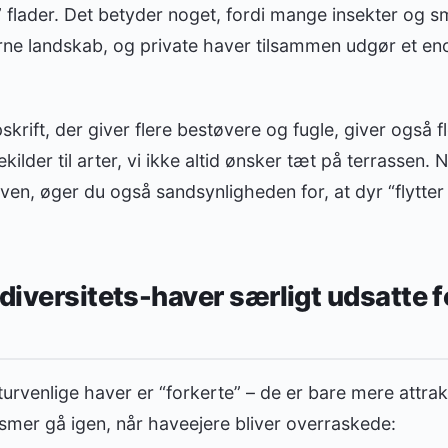
” flader. Det betyder noget, fordi mange insekter og 
rne landskab, og private haver tilsammen udgør et eno
ift, der giver flere bestøvere og fugle, giver også fl
ilder til arter, vi ikke altid ønsker tæt på terrassen. 
ven, øger du også sandsynligheden for, at dyr “flytter 
odiversitets-haver særligt udsatte 
turvenlige haver er “forkerte” – de er bare mere attrakt
smer gå igen, når haveejere bliver overraskede: