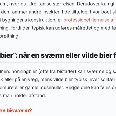
lrum, hvor du ikke kan se størrelsen. Derudover kan gif
den rammer andre insekter. I de tilfælde, hvor boet s
i bygningens konstruktion, er
professionel fjernelse a
ning, fordi den typisk kan udføres målrettet og med fæ
prøjtning.
er”: når en sværm eller vilde bier f
elnen: honningbier (ofte fra bistader) kan sværme og s
sk eller på en væg, mens vilde bier typisk lever solitær
lmure eller gamle musehuller. Begge dele kan føles d
is man holder afstand.
 en bisværm?