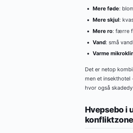
Mere føde
: blo
Mere skjul
: kva
Mere ro
: færre f
Vand
: små vand
Varme mikrokli
Det er netop kombina
men et insekthotel
hvor også skadedyr
Hvepsebo i 
konfliktzon