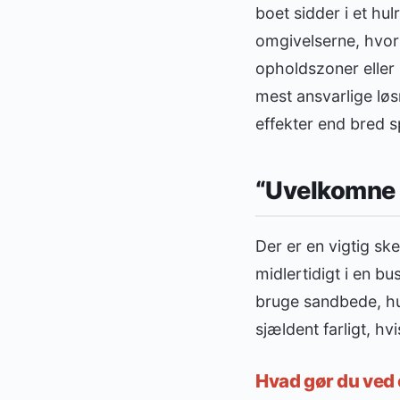
boet sidder i et hu
omgivelserne, hvor 
opholdszoner eller 
mest ansvarlige løs
effekter end bred s
“Uvelkomne bi
Der er en vigtig sk
midlertidigt i en bu
bruge sandbede, hu
sjældent farligt, hv
Hvad gør du ved