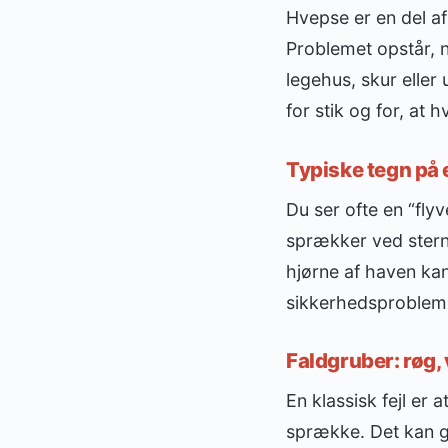
Hvepse er en del a
Problemet opstår, 
legehus, skur eller
for stik og for, at
Typiske tegn på 
Du ser ofte en “fly
sprækker ved sternbr
hjørne af haven kan
sikkerhedsproblem 
Faldgruber: røg,
En klassisk fejl er 
sprække. Det kan gø