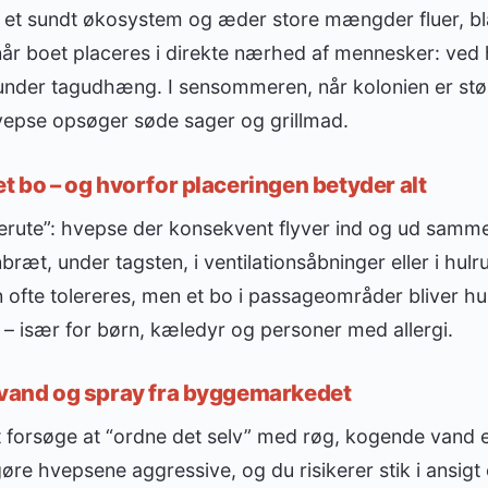
f et sundt økosystem og æder store mængder fluer, bla
når boet placeres i direkte nærhed af mennesker: ved 
 under tagudhæng. I sensommeren, når kolonien er størs
 hvepse opsøger søde sager og grillmad.
et bo – og hvorfor placeringen betyder alt
verute”: hvepse der konsekvent flyver ind og ud samme 
æt, under tagsten, i ventilationsåbninger eller i hulru
 ofte tolereres, men et bo i passageområder bliver hur
– især for børn, kæledyr og personer med allergi.
 vand og spray fra byggemarkedet
at forsøge at “ordne det selv” med røg, kogende vand ell
re hvepsene aggressive, og du risikerer stik i ansigt 