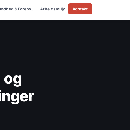
undhed & Foreby…
Arbejdsmiljø
Kontakt
d og
inger