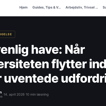
Hjem
Guides, Tips & V…
Arbejdsliv, Trivsel …
S
GGELSE
enlig have: Når
rsiteten flytter in
 uventede udfordr
n
·
·
14. april 2026
10 min læsning
ma