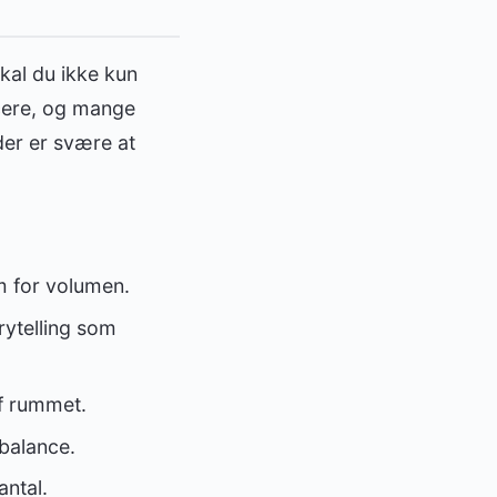
kal du ikke kun
ucere, og mange
der er svære at
em for volumen.
ytelling som
af rummet.
 balance.
antal.