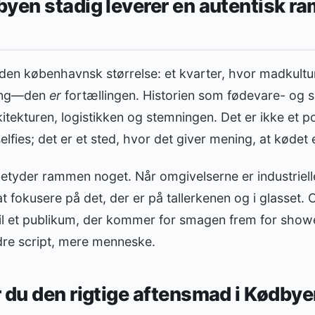
yen stadig leverer en autentisk r
den københavnsk størrelse: et kvarter, hvor madkultu
ling—den
er
fortællingen. Historien som fødevare- og 
itekturen, logistikken og stemningen. Det er ikke et pol
lfies; det er et sted, hvor det giver mening, at kødet 
etyder rammen noget. Når omgivelserne er industriell
 at fokusere på det, der er på tallerkenen og i glasset
til et publikum, der kommer for smagen frem for showe
re script, mere menneske.
 du den rigtige aftensmad i Kødby