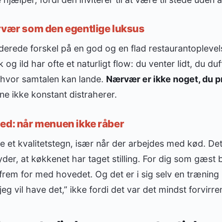
rvær som den egentlige luksus
erede forskel på en god og en flad restaurantoplevel
 ild har ofte et naturligt flow: du venter lidt, du duft
 hvor samtalen kan lande.
Nærvær er ikke noget, du p
e ikke konstant distraherer.
ed: når menuen ikke råber
e et kvalitetstegn, især når der arbejdes med kød. Det 
er, at køkkenet har taget stilling. For dig som gæst bl
m for med hovedet. Og det er i sig selv en træning i 
jeg vil have det,” ikke fordi det var det mindst forvirre