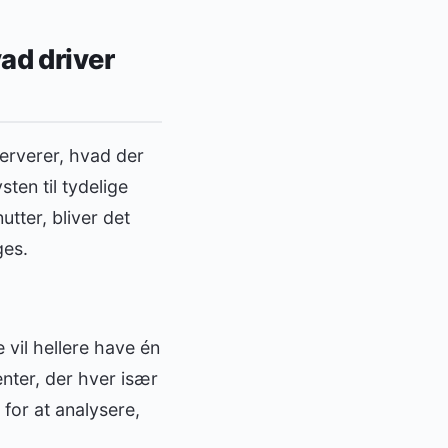
ad driver
erverer, hvad der
ten til tydelige
tter, bliver det
ges.
vil hellere have én
nter, der hver især
 for at analysere,