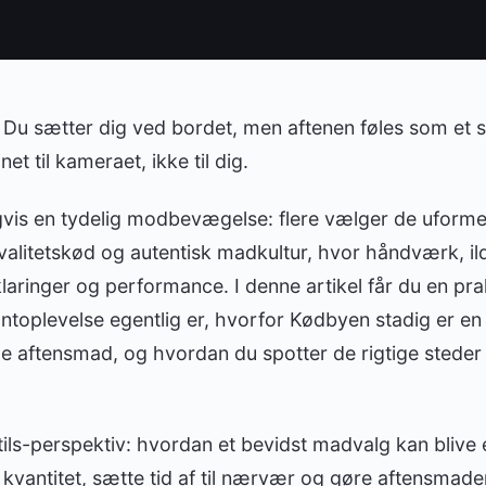
: Du sætter dig ved bordet, men aftenen føles som e
et til kameraet, ikke til dig.
gvis en tydelig modbevægelse: flere vælger de uforme
alitetskød og autentisk madkultur, hvor håndværk, il
laringer og performance. I denne artikel får du en prak
ntoplevelse egentlig er, hvorfor Kødbyen stadig er en
e aftensmad, og hvordan du spotter de rigtige steder 
stils-perspektiv: hvordan et bevidst madvalg kan blive 
kvantitet, sætte tid af til nærvær og gøre aftensmaden t