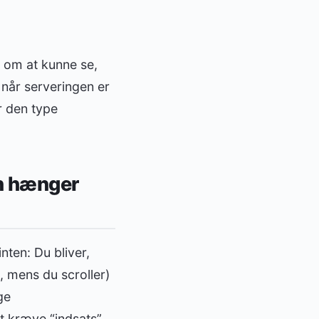
r om at kunne se,
 når serveringen er
r den type
an hænger
nten: Du bliver,
, mens du scroller)
ge
at kræve “indsats”.