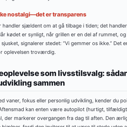
ikke nostalgi—det er transparens
 handler sjældent om at gå tilbage i tiden; det handle
år kødet er synligt, når grillen er en del af rummet, og
 sjusket, signalerer stedet: “Vi gemmer os ikke.” Det e
ør oplevelsen troværdig.
eoplevelse som livsstilsvalg: såd
udvikling sammen
d vaner, fokus eller personlig udvikling, kender du poi
ftensmad kan enten være autopilot (hurtigt, tilfældigt
ual, der markerer overgangen fra dag til aften. Den ærli
hjælper, fordi den inviterer til at være til stede uden 