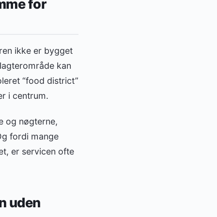
amme for
ren ikke er bygget
slagterområde kan
eret “food district”
er i centrum.
e og nøgterne,
. Og fordi mange
t, er servicen ofte
en uden