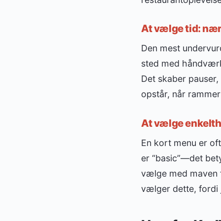
At vælge tid: næ
Den mest undervurd
sted med håndværk og
Det skaber pauser,
opstår, når rammern
At vælge enkelth
En kort menu er oft
er “basic”—det betyd
vælge med maven fre
vælger dette, fordi 