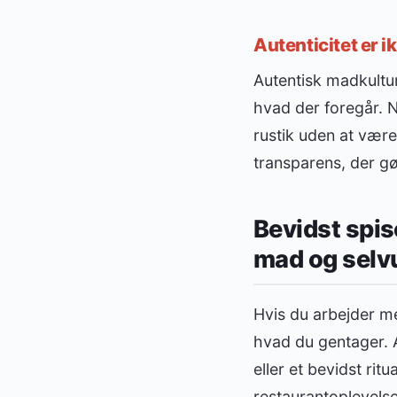
Autenticitet er 
Autentisk madkultur
hvad der foregår. N
rustik uden at være
transparens, der g
Bevidst spis
mad og selv
Hvis du arbejder me
hvad du gentager. A
eller et bevidst rit
restaurantoplevelse 