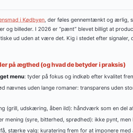
tensmad i Kødbyen
, der føles gennemtænkt og ærlig, s
r og billeder. I 2026 er “pænt” blevet billigt at prod
tiske ud uden at være det. Kig i stedet efter signaler, 
ler på ægthed (og hvad de betyder i praksis)
æget menu
: tyder på fokus og indkøb efter kvalitet fr
ød nævnes uden lange romaner: transparens uden stor
ing (grill, udskæring, åben ild): håndværk som en del 
er mening (syre, bitterhed, sprødhed): ikke pynt, men
få, stærke valg: kuratering frem for at imponere med 