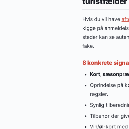
turistfælder
Hvis du vil have
af
kigge på anmeldelse
steder kan se auten
fake.
8 konkrete signa
Kort, sæsonpr
Oprindelse på k
røgslør.
Synlig tilberedn
Tilbehør der giv
Vin/øl-kort med 