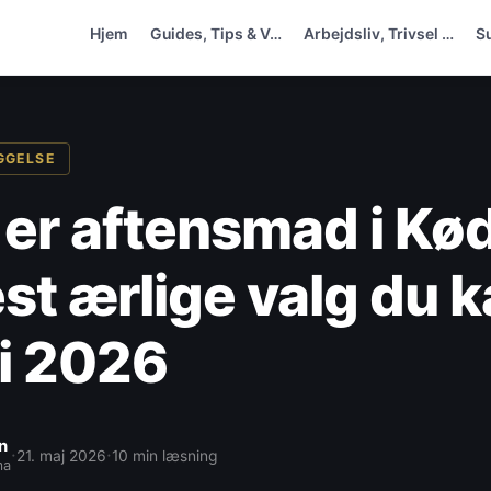
Hjem
Guides, Tips & V…
Arbejdsliv, Trivsel …
S
GGELSE
 er aftensmad i K
st ærlige valg du 
 i 2026
n
·
·
21. maj 2026
10 min læsning
ma