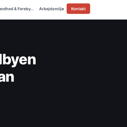
undhed & Foreby…
Arbejdsmiljø
Kontakt
ødbyen
kan