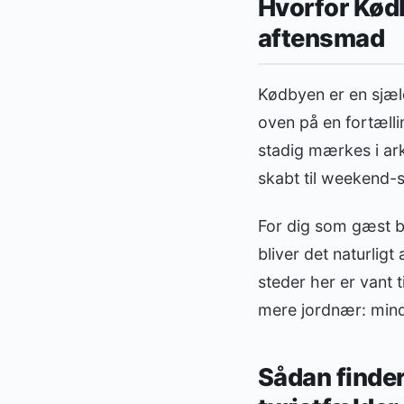
Hvorfor Kødb
aftensmad
Kødbyen er en sjæl
oven på en fortæl
stadig mærkes i ark
skabt til weekend-se
For dig som gæst b
bliver det naturligt
steder her er vant 
mere jordnær: mind
Sådan finder