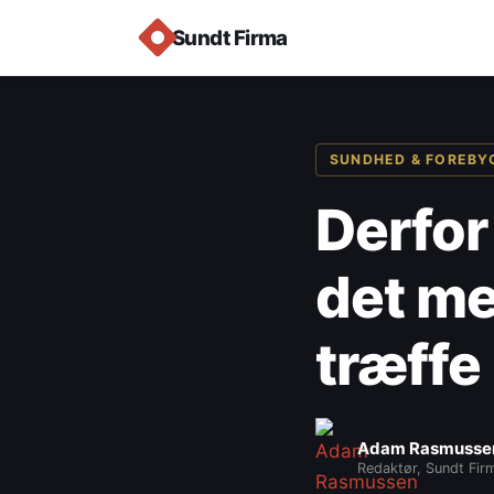
Sundt Firma
SUNDHED & FOREBY
Derfor
det me
træffe
Adam Rasmusse
Redaktør, Sundt Fir