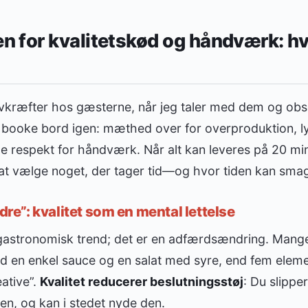
 for kvalitetskød og håndværk: hv
rivkræfter hos gæsterne, når jeg taler med dem og obs
 at booke bord igen: mæthed over for overproduktion, lys
 respekt for håndværk. Når alt kan leveres på 20 minu
t at vælge noget, der tager tid—og hvor tiden kan sma
edre”: kvalitet som en mental lettelse
 gastronomisk trend; det er en adfærdsændring. Mange 
ed en enkel sauce og en salat med syre, end fem eleme
ative”.
Kvalitet reducerer beslutningsstøj
: Du slipper
ten, og kan i stedet nyde den.