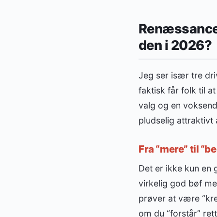
Renæssancen
den i 2026?
Jeg ser især tre d
faktisk får folk til
valg og en voksende
pludselig attraktiv
Fra “mere” til “b
Det er ikke kun en
virkelig god bøf m
prøver at være “kre
om du “forstår” ret