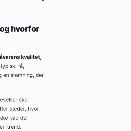
—og hvorfor
råvarens kvalitet,
typisk: få,
og en stemning, der
evelser skal
fter steder, hvor
ykke kød der
en trend.