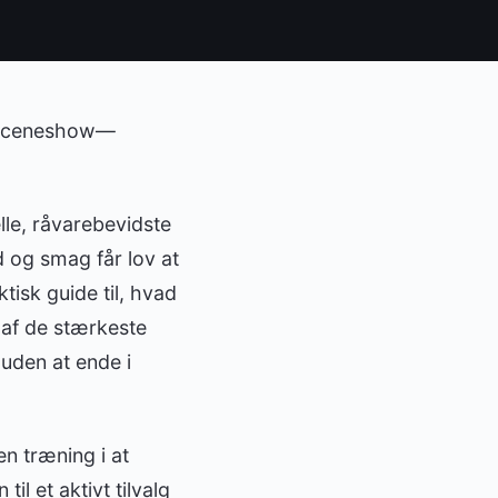
t sceneshow—
lle, råvarebevidste
d og smag får lov at
tisk guide til, hvad
 af de stærkeste
uden at ende i
en træning i at
il et aktivt tilvalg