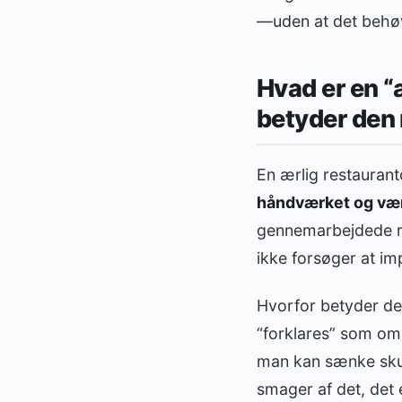
—uden at det behøve
Hvad er en “
betyder den
En ærlig restauran
håndværket og væ
gennemarbejdede ret
ikke forsøger at i
Hvorfor betyder de
“forklares” som om 
man kan sænke skuld
smager af det, det 