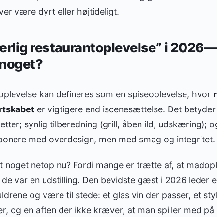
r være dyrt eller højtideligt.
ærlig restaurantoplevelse” i 2026
 noget?
toplevelse kan defineres som en spiseoplevelse, hvor
rtskabet
er vigtigere end iscenesættelse. Det betyder 
ter; synlig tilberedning (grill, åben ild, udskæring); 
mponere med overdesign, men med smag og integritet.
t noget netop nu? Fordi mange er trætte af, at madopl
de var en udstilling. Den bevidste gæst i 2026 leder e
rene og være til stede: et glas vin der passer, et st
er, og en aften der ikke kræver, at man spiller med på 