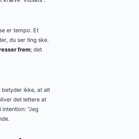
se er tempo. Et
er, du ser ting ske.
resser frem
; det
betyder ikke, at alt
iver det lettere at
intention: “Jeg
nde.