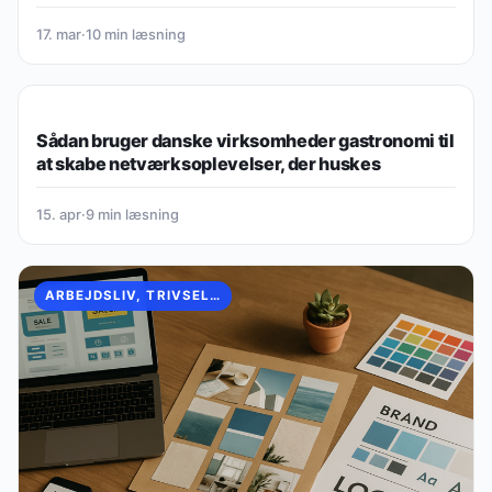
17. mar
·
10 min læsning
VIRKSOMHED, SUNDHED & FOREBYGGELSE
Sådan bruger danske virksomheder gastronomi til
at skabe netværksoplevelser, der huskes
15. apr
·
9 min læsning
ARBEJDSLIV, TRIVSEL & KULTUR