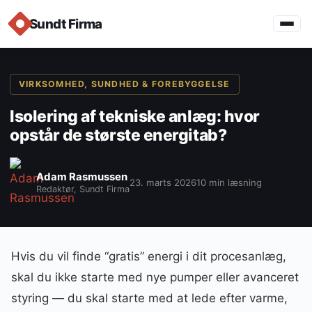
Sundt Firma
VIRKSOMHED, SUNDHED & FOREBYGGELSE
Isolering af tekniske anlæg: hvor
opstår de største energitab?
Adam Rasmussen
23. marts 2026
10 min læsning
Redaktør, Sundt Firma
Hvis du vil finde “gratis” energi i dit procesanlæg,
skal du ikke starte med nye pumper eller avanceret
styring — du skal starte med at lede efter varme,